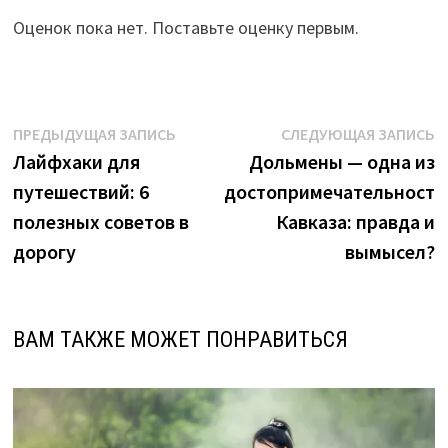
Оценок пока нет. Поставьте оценку первым.
Навигация
Предыдущая
С
ПРЕДЫДУЩАЯ ЗАПИСЬ
СЛЕДУЮЩАЯ ЗАПИСЬ
запись:
з
Лайфхаки для
Дольмены — одна из
по
путешествий: 6
достопримечательносте
записям
полезных советов в
Кавказа: правда и
дорогу
вымысел?
ВАМ ТАКЖЕ МОЖЕТ ПОНРАВИТЬСЯ