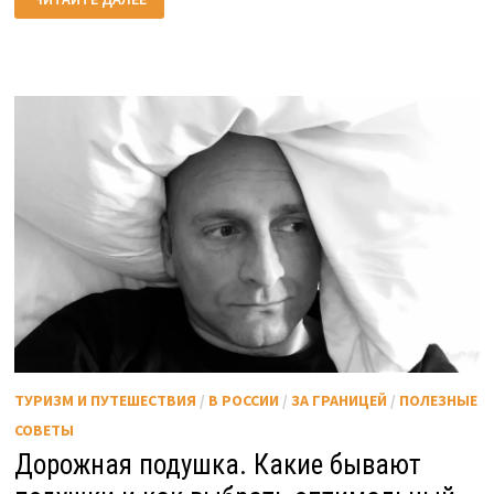
АФРИКИ
—
10
ПРАВИЛ
ПОВЕДЕНИЯ
ДЛЯ
ТУРИСТА
ТУРИЗМ И ПУТЕШЕСТВИЯ
/
В РОССИИ
/
ЗА ГРАНИЦЕЙ
/
ПОЛЕЗНЫЕ
СОВЕТЫ
Дорожная подушка. Какие бывают