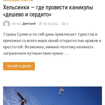
ПОЛЕЗНЫЕ СОВЕТЫ
Хельсинки — где провести каникулы
«дешево и сердито»
Автор:
Дмитрий
05.06.2021
0
Страна Суоми и по сей день привлекает туристов и
приезжих со всего мира своей открытостью нравов и
простотой. Возможно, именно поэтому начинать
заграничное путешествие нужно …
ХЕЛЬСИНКИ
ЧИТАЙТЕ ДАЛЕЕ
—
ГДЕ
ПРОВЕСТИ
КАНИКУЛЫ
«ДЕШЕВО
И
СЕРДИТО»