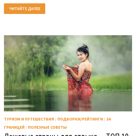
НОВЫЙ
ЧИТАЙТЕ ДАЛЕЕ
ГОД
В
АВСТРИИ.
КУДА
ПОЙТИ,
О
ЦЕНАХ
И
РАЗВЛЕЧЕНИЯХ
ТУРИЗМ И ПУТЕШЕСТВИЯ
/
ПОДБОРКИ/РЕЙТИНГИ
/
ЗА
ГРАНИЦЕЙ
/
ПОЛЕЗНЫЕ СОВЕТЫ