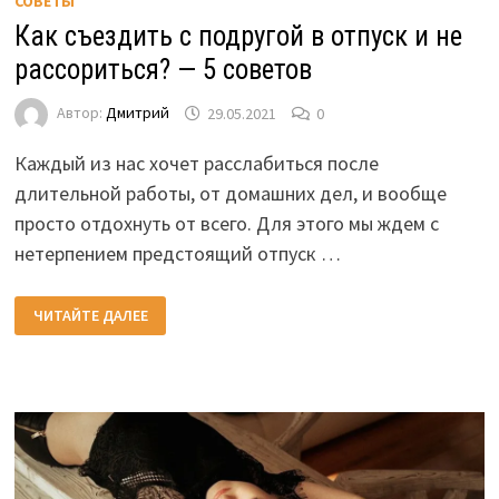
СОВЕТЫ
Как съездить с подругой в отпуск и не
рассориться? — 5 советов
Автор:
Дмитрий
29.05.2021
0
Каждый из нас хочет расслабиться после
длительной работы, от домашних дел, и вообще
просто отдохнуть от всего. Для этого мы ждем с
нетерпением предстоящий отпуск …
КАК
ЧИТАЙТЕ ДАЛЕЕ
СЪЕЗДИТЬ
С
ПОДРУГОЙ
В
ОТПУСК
И
НЕ
РАССОРИТЬСЯ?
—
5
СОВЕТОВ