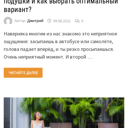
подушки и как выбрать оптимальный
вариант?
Автор:
Дмитрий
09.06.2021
0
Наверняка многим из нас знакомо это неприятное
ощущение: засыпаешь в автобусе или самолёте,
голова падает вперёд, и ты резко просыпаешься.
Очень неприятный момент. И второй …
ДОРОЖНАЯ
ЧИТАЙТЕ ДАЛЕЕ
ПОДУШКА.
КАКИЕ
БЫВАЮТ
ПОДУШКИ
И
КАК
ВЫБРАТЬ
ОПТИМАЛЬНЫЙ
ВАРИАНТ?