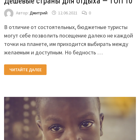
Дешевые страны для отдыха — ТОП 10
Автор:
Дмитрий
12.06.2021
0
В отличие от состоятельных, бюджетные туристы
могут себе позволить посещение далеко не каждой
точки на планете, им приходится выбирать между
желаемым и доступным. Но бедность …
ДЕШЕВЫЕ
ЧИТАЙТЕ ДАЛЕЕ
СТРАНЫ
ДЛЯ
ОТДЫХА
—
ТОП
10