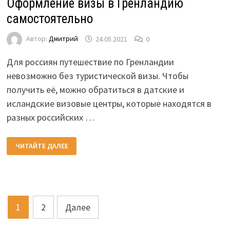
Оформление визы в Гренландию
самостоятельно
Автор:
Дмитрий
24.05.2021
0
Для россиян путешествие по Гренландии
невозможно без туристической визы. Чтобы
получить её, можно обратиться в датские и
исландские визовые центры, которые находятся в
разных российских …
ОФОРМЛЕНИЕ
ЧИТАЙТЕ ДАЛЕЕ
ВИЗЫ
В
ГРЕНЛАНДИЮ
САМОСТОЯТЕЛЬНО
Пагинация
1
2
Далее
записей