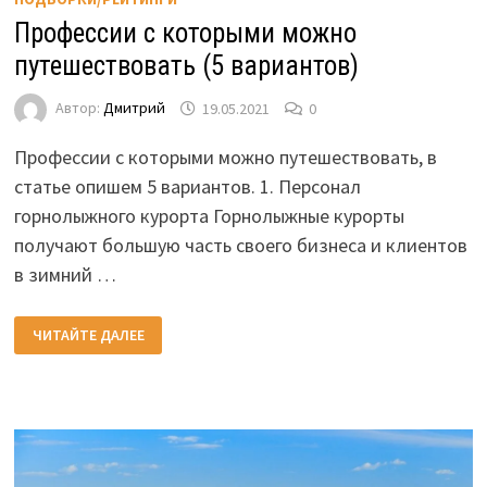
Профессии с которыми можно
путешествовать (5 вариантов)
Автор:
Дмитрий
19.05.2021
0
Профессии с которыми можно путешествовать, в
статье опишем 5 вариантов. 1. Персонал
горнолыжного курорта Горнолыжные курорты
получают большую часть своего бизнеса и клиентов
в зимний …
ПРОФЕССИИ
ЧИТАЙТЕ ДАЛЕЕ
С
КОТОРЫМИ
МОЖНО
ПУТЕШЕСТВОВАТЬ
(5
ВАРИАНТОВ)