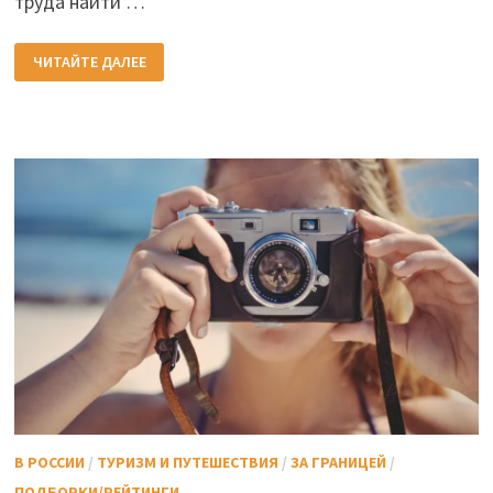
труда найти …
МАЛОИЗВЕСТНЫЕ
ЧИТАЙТЕ ДАЛЕЕ
ДОСТОПРИМЕЧАТЕЛЬНОСТИ
СТАМБУЛА
(5
МЕСТ)
В РОССИИ
/
ТУРИЗМ И ПУТЕШЕСТВИЯ
/
ЗА ГРАНИЦЕЙ
/
ПОДБОРКИ/РЕЙТИНГИ