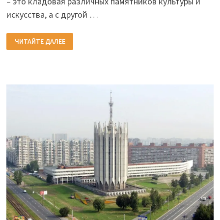
– это кладовая различных памятников культуры и
искусства, а с другой …
НЕ
ЧИТАЙТЕ ДАЛЕЕ
ДОРОГИЕ
ЕВРОПЕЙСКИЕ
КУРОРТЫ
(ОБЗОР)