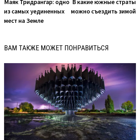
запись:
з
Маяк Тридрангар: одно
В какие южные страты
по
из самых уединенных
можно съездить зимой
записям
мест на Земле
ВАМ ТАКЖЕ МОЖЕТ ПОНРАВИТЬСЯ