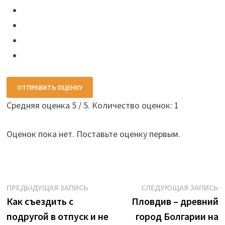
ОТПРАВИТЬ ОЦЕНКУ
Средняя оценка
5
/ 5. Количество оценок:
1
Оценок пока нет. Поставьте оценку первым.
Навигация
Предыдущая
С
ПРЕДЫДУЩАЯ ЗАПИСЬ
СЛЕДУЮЩАЯ ЗАПИСЬ
запись:
з
Как съездить с
Пловдив – древний
по
подругой в отпуск и не
город Болгарии на