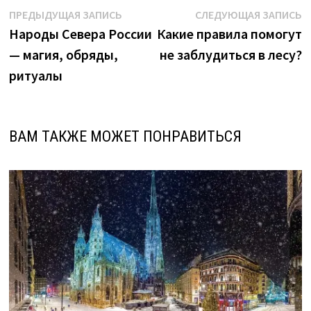
Навигация
Предыдущая
С
ПРЕДЫДУЩАЯ ЗАПИСЬ
СЛЕДУЮЩАЯ ЗАПИСЬ
запись:
з
Народы Севера России
Какие правила помогут
по
— магия, обряды,
не заблудиться в лесу?
записям
ритуалы
ВАМ ТАКЖЕ МОЖЕТ ПОНРАВИТЬСЯ