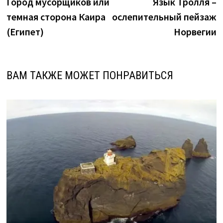
запись:
з
Город мусорщиков или
Язык Тролля –
по
темная сторона Каира
ослепительный пейзаж
записям
(Египет)
Норвегии
ВАМ ТАКЖЕ МОЖЕТ ПОНРАВИТЬСЯ