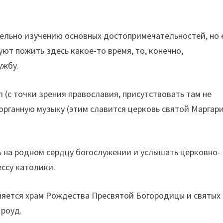
ельно изучению основных достопримечательностей, но 
уют пожить здесь какое-то время, то, конечно,
ужбу.
 (с точки зрения православия, присутствовать там не
 органную музыку (этим славится церковь святой Маргар
 на родном сердцу богослужении и услышать церковно-
ессу католики.
яется храм Рождества Пресвятой Богородицы и святых
 роуд.