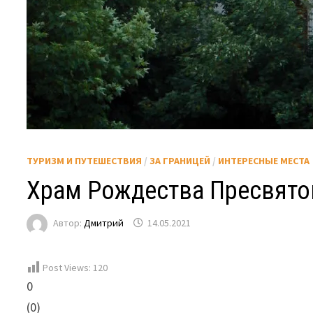
ТУРИЗМ И ПУТЕШЕСТВИЯ
/
ЗА ГРАНИЦЕЙ
/
ИНТЕРЕСНЫЕ МЕСТА
Храм Рождества Пресвято
Автор:
Дмитрий
14.05.2021
Post Views:
120
0
(
0
)