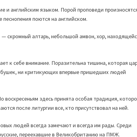
ие и английским языком. Порой проповеди произносятся
 песнопения поются на английском.
 — скромный алтарь, небольшой амвон, хор, находящей
кает к себе внимание. Поразительна тишина, которая ца
бабушек, ни критикующих впервые пришедших людей
о воскресеньям здесь принята особая традиция, котор
аются после литургии все, кто присутствовал на ней.
новых людей всегда замечают и всегда им рады. Среди
 русские, переехавшие в Великобританию на ПМЖ.